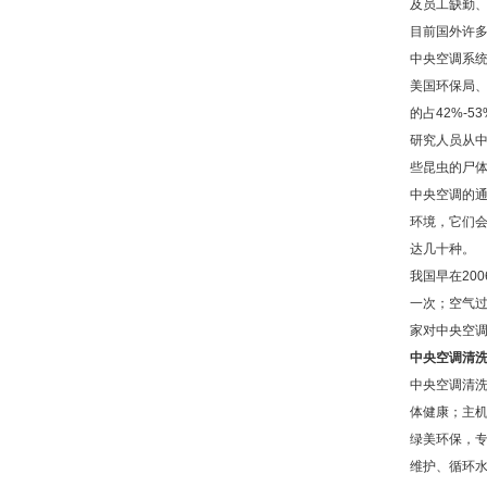
及员工缺勤
目前国外许
中央空调系统
美国环保局
的占42%-
研究人员从
些昆虫的尸
中央空调的
环境，它们
达几十种。
我国早在20
一次；空气
家对中央空
中央空调清
中央空调清
体健康；主机
绿美环保，
维护、循环