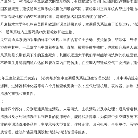
、产量降低、利润减少等造成很大的隐形损失，有些物业管理部门还遭到投诉和要求赔
多国家都规定，建筑通风空调系统根据使用场合不同，要经常对空调系统内部进行清洁
主宰着现代楼宇的空气新陈代谢，是建筑物名副其实的核心“器官”。
、丹麦技术大学等机构在美国和欧洲的调查结果表明，空调通风系统由于长期运行、清
53%，通风系统内主要污染物为颗粒物和微生物。
中央空调通风系统内采集的样本中发现，里面含有尘土沙砾、炭类物质、结晶体、纤维
体混杂在其中。一旦灰尘当中附着有细菌、真菌、酵母等微生物时，也就很容易使人患
通风系统是长期积累下来的卫生死角，其面积远远大于我们平时能够清洗到的机组面积
会不断滋生并随着四通八达的风管在室内广泛传播，在空调内部造成空气二次污染，建
06年卫生部就正式实施了《公共场所集中空调通风系统卫生管理办法》，其中明确规
过滤网、过滤器和净化器等每六个月检查或更换一次；空气处理机组、表冷器、加热（
调清洗的重视和重要性。
洗：
洗包括四个部分，分别是通风管道清洗、末端清洗、主机清洗以及水处理；通风管道和
清洗以及水处理清洗关系到设备的使用寿命、能耗和故障率，为保障中央空调系统正常
专业的空调清洗服务品牌，主要承接大型集团、连锁企业、政府机关、事业单位、写字
水质管理、建筑外墙及附属设施清洁与清洁管理等服务。